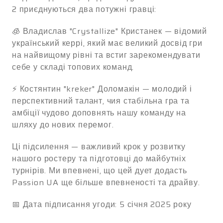
2 приєднуються два потужні гравці:
🧊 Владислав "Crystallize" Кристанек — відомий
український керрі, який має великий досвід гри
на найвищому рівні та встиг зарекомендувати
себе у складі топових команд.
⚡️ Костянтин "kreker" Доломакін — молодий і
перспективний талант, чия стабільна гра та
амбіції чудово доповнять нашу команду на
шляху до нових перемог.
Ці підсилення — важливий крок у розвитку
нашого ростеру та підготовці до майбутніх
турнірів. Ми впевнені, що цей дует додасть
Passion UA ще більше впевненості та драйву.
📅 Дата підписання угоди: 5 січня 2025 року