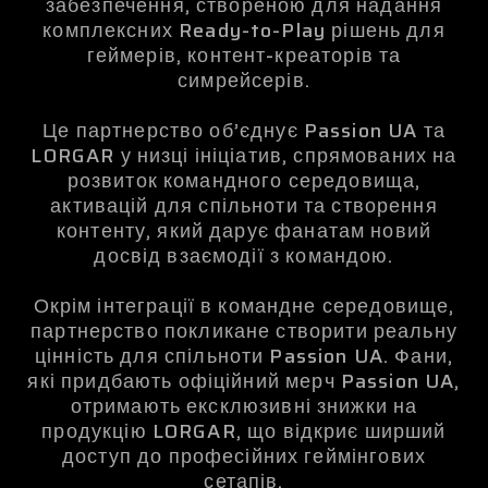
забезпечення, створеною для надання
комплексних Ready-to-Play рішень для
геймерів, контент-креаторів та
симрейсерів.
Це партнерство об’єднує Passion UA та
LORGAR у низці ініціатив, спрямованих на
розвиток командного середовища,
активацій для спільноти та створення
контенту, який дарує фанатам новий
досвід взаємодії з командою.
Окрім інтеграції в командне середовище,
партнерство покликане створити реальну
цінність для спільноти Passion UA. Фани,
які придбають офіційний мерч Passion UA,
отримають ексклюзивні знижки на
продукцію LORGAR, що відкриє ширший
доступ до професійних геймінгових
сетапів.